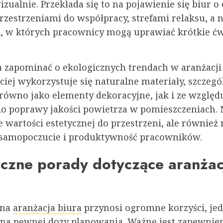
zualnie. Przekłada się to na pojawienie się biur 
przestrzeniami do współpracy, strefami relaksu, a 
, w których pracownicy mogą uprawiać krótkie ćw
 zapominać o ekologicznych trendach w aranżacji 
ciej wykorzystuje się naturalne materiały, szczegó
arówno jako elementy dekoracyjne, jak i ze względ
do poprawy jakości powietrza w pomieszczeniach. N
e wartości estetycznej do przestrzeni, ale również
samopoczucie i produktywność pracowników.
czne porady dotyczące aranżac
ana
aranżacja biura
przynosi ogromne korzyści, je
a pewnej dozy planowania. Ważne jest zapewnie