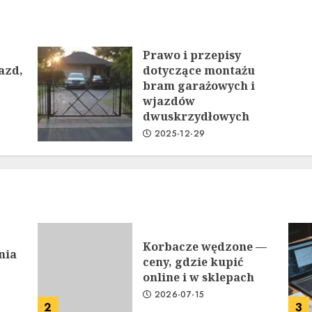
Prawo i przepisy
azd,
dotyczące montażu
bram garażowych i
wjazdów
dwuskrzydłowych
2025-12-29
Korbacze wędzone —
nia
ceny, gdzie kupić
online i w sklepach
2026-07-15
2
3