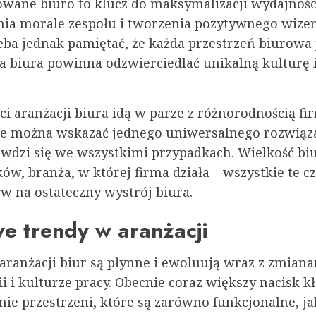
owane biuro to klucz do maksymalizacji wydajnośc
nia morale zespołu i tworzenia pozytywnego wize
eba jednak pamiętać, że każda przestrzeń biurowa 
ja biura powinna odzwierciedlać unikalną kulturę 
i aranżacji biura idą w parze z różnorodnością fi
ie można wskazać jednego uniwersalnego rozwiąz
awdzi się we wszystkimi przypadkach. Wielkość biu
w, branża, w której firma działa – wszystkie te c
w na ostateczny wystrój biura.
e trendy w aranżacji
aranżacji biur są płynne i ewoluują wraz z zmian
i i kulturze pracy. Obecnie coraz większy nacisk kł
ie przestrzeni, które są zarówno funkcjonalne, ja