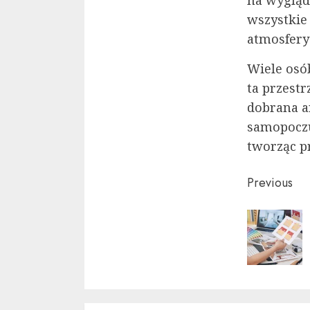
na wygląd 
wszystkie
atmosfery 
Wiele osó
ta przestr
dobrana ar
samopoczu
tworząc p
Conti
Previous
Readi