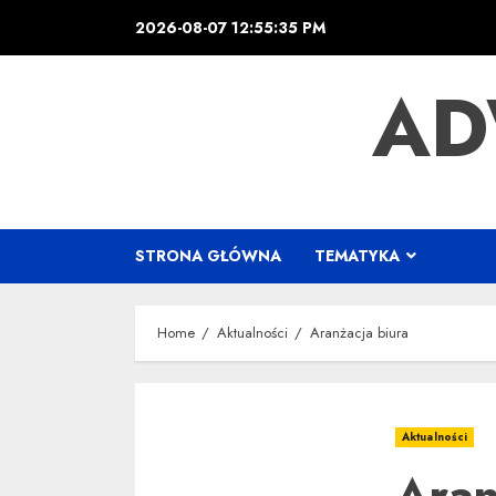
Skip
2026-08-07
12:55:36 PM
to
content
AD
STRONA GŁÓWNA
TEMATYKA
Home
Aktualności
Aranżacja biura
Aktualności
Aran