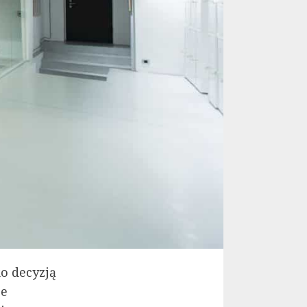
o decyzją
ze