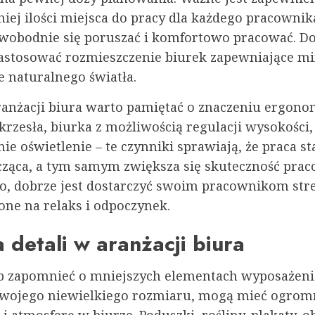
iej ilości miejsca do pracy dla każdego pracownika
wobodnie się poruszać i komfortowo pracować. Do
astosować rozmieszczenie biurek zapewniające m
e naturalnego światła.
ranżacji biura warto pamiętać o znaczeniu ergonom
rzesła, biurka z możliwością regulacji wysokości,
e oświetlenie – te czynniki sprawiają, że praca sta
ząca, a tym samym zwiększa się skuteczność pra
, dobrze jest dostarczyć swoim pracownikom stre
one na relaks i odpoczynek.
 detali w aranżacji biura
b zapomnieć o mniejszych elementach wyposażenia
wojego niewielkiego rozmiaru, mogą mieć ogro