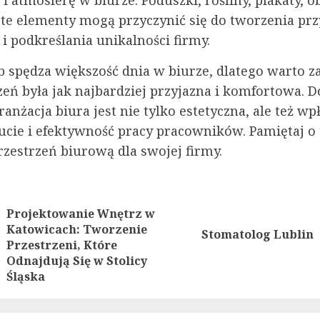
i atmosferę w biurze. Poduszki, rośliny, plakaty, o
 te elementy mogą przyczynić się do tworzenia prz
i podkreślania unikalności firmy.
b spędza większość dnia w biurze, dlatego warto z
zeń była jak najbardziej przyjazna i komfortowa. 
anżacja biura jest nie tylko estetyczna, ale też w
cie i efektywność pracy pracowników. Pamiętaj o
rzestrzeń biurową dla swojej firmy.
nue
Projektowanie Wnętrz w
ng
Next
Katowicach: Tworzenie
Stomatolog Lublin
Previous
Przestrzeni, Które
post:
post:
Odnajdują Się w Stolicy
Śląska