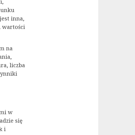
i,
runku
jest inna,
i wartości
rm na
ania,
ra, liczba
zynniki
ami w
adzie się
k i