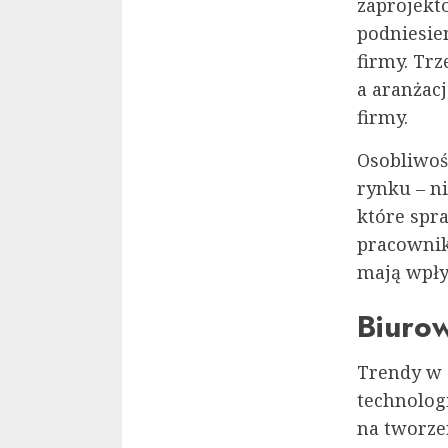
zaprojekt
podniesie
firmy. Trz
a aranżac
firmy.
Osobliwośc
rynku – n
które spr
pracownikó
mają wpły
Biurow
Trendy w 
technologi
na tworzen