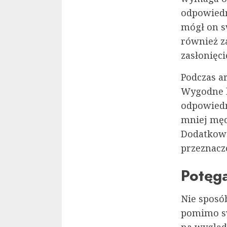
odpowiedn
mógł on s
również z
zasłonięci
Podczas a
Wygodne k
odpowiedni
mniej męc
Dodatkowo
przeznacz
Potęga
Nie sposó
pomimo s