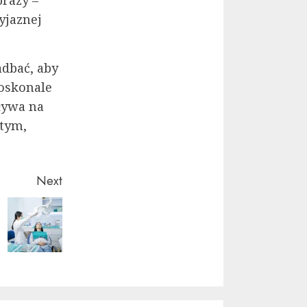
brazy –
yjaznej
adbać, aby
Doskonale
pływa na
 tym,
Next