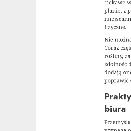
ciekawe wi
planie, z 
miejscami
fizyczne.
Nie można
Coraz częś
rośliny, z
zdolność 
dodają on
poprawić 
Prakty
biura
Przemyśl
wymaga on