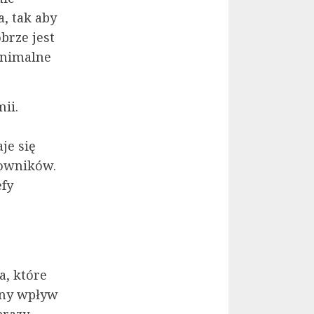
, tak aby
brze jest
inimalne
ii.
je się
cowników.
fy
, które
mny wpływ