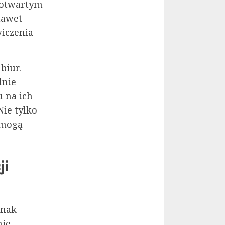
o otwartym
nawet
iczenia
biur.
lnie
u na ich
ie tylko
 mogą
ji
dnak
nie