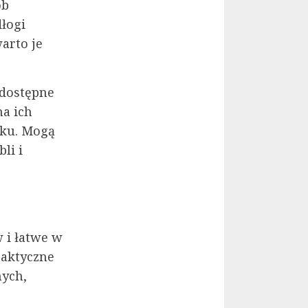
ób
łogi
arto je
 dostępne
na ich
nku. Mogą
li i
o
 i łatwe w
raktyczne
nych,