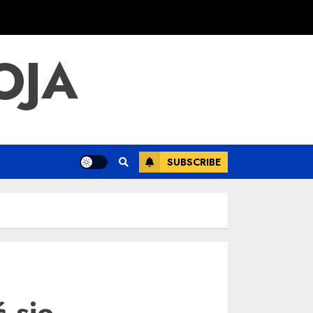
OJA
SUBSCRIBE
 się