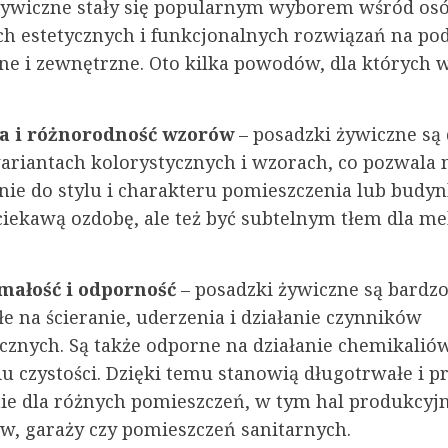
żywiczne stały się popularnym wyborem wśród os
ch estetycznych i funkcjonalnych rozwiązań na pod
e i zewnętrzne. Oto kilka powodów, dla których w
ka i różnorodność wzorów
– posadzki żywiczne są
ariantach kolorystycznych i wzorach, co pozwala 
ie do stylu i charakteru pomieszczenia lub budy
iekawą ozdobę, ale też być subtelnym tłem dla meb
małość i odporność
– posadzki żywiczne są bardz
e na ścieranie, uderzenia i działanie czynników
cznych. Są także odporne na działanie chemikaliów
u czystości. Dzięki temu stanowią długotrwałe i p
ie dla różnych pomieszczeń, w tym hal produkcyj
, garaży czy pomieszczeń sanitarnych.