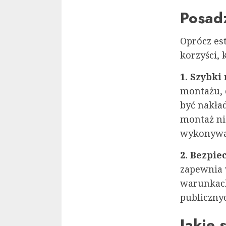
Posadz
Oprócz es
korzyści, 
1. Szybki
montażu, 
być nakład
montaż n
wykonywa
2. Bezpie
zapewnia 
warunkach
publiczny
Jakie