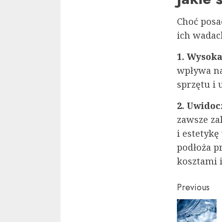
Choć posa
ich wadach
1. Wysok
wpływa na
sprzętu i 
2. Uwidoc
zawsze za
i estetyk
podłoża p
kosztami 
Conti
Previous
Readi