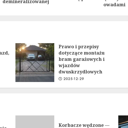
demineralizowanej
post:
post:
owadami
Prawo i przepisy
azd,
dotyczące montażu
bram garażowych i
wjazdów
dwuskrzydłowych
2025-12-29
Korbacze wędzone —