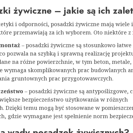
ki żywiczne – jakie są ich zale
tetyki i odporności, posadzki żywiczne mają wiele
które przemawiają za ich wyborem. Oto niektóre z 
 montaż
– posadzki żywiczne są stosunkowo łatwe
co pozwala na szybką i sprawną realizację projekt
ane na różne powierzchnie, w tym beton, metale, p
ie wymaga skomplikowanych prac budowlanych a
nia gruntownych prac przygotowawczych.
czeństwo
– posadzki żywiczne są antypoślizgowe, 
większe bezpieczeństwo użytkowania w różnych
. Dzięki temu mogą być stosowane w pomieszcze
ch, gdzie wymagane jest spełnienie norm bezpiecz
 są wady posadzek żywicznych?