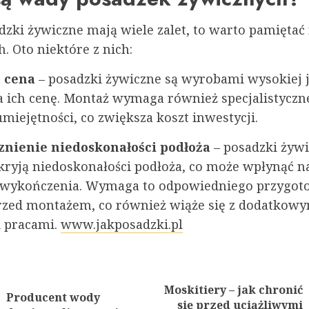
dzki żywiczne mają wiele zalet, to warto pamiętać
. Oto niektóre z nich:
a cena
– posadzki żywiczne są wyrobami wysokiej j
 ich cenę. Montaż wymaga również specjalistyczn
umiejętności, co zwiększa koszt inwestycji.
znienie niedoskonałości podłoża
– posadzki żywi
kryją niedoskonałości podłoża, co może wpłynąć n
ę wykończenia. Wymaga to odpowiedniego przygot
rzed montażem, co również wiąże się z dodatkow
i pracami.
www.jakposadzki.pl
nue
ng
Moskitiery – jak chronić
Producent wody
Previous
Next
się przed uciążliwymi