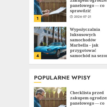
zakupem ogrodze
panelowego — co
sprawdzić
2026-07-21
1
Wypożyczalnia
luksusowych
samochodów
Marbella – jak
przygotować
4
samochód na sezo
letni
2026-06-29
POPULARNE WPISY
Checklista przed
zakupem ogrodze
panelowego — co