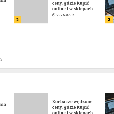
nia
ceny, gdzie kupić
online i w sklepach
2026-07-15
2
3
n
Korbacze wędzone —
nia
ceny, gdzie kupić
online i w sklepach