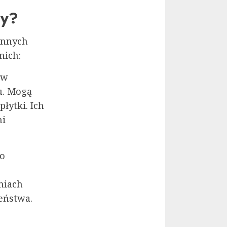
ty?
 innych
nich:
 w
u. Mogą
łytki. Ich
ni
co
niach
eństwa.