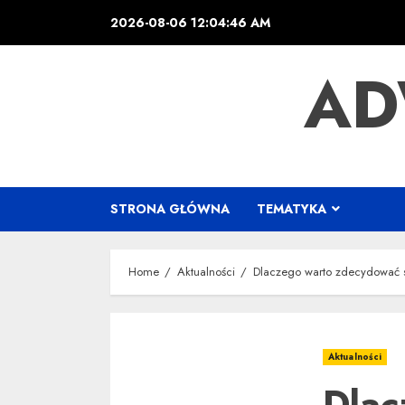
Skip
2026-08-06
12:04:46 AM
to
content
AD
STRONA GŁÓWNA
TEMATYKA
Home
Aktualności
Dlaczego warto zdecydować s
Aktualności
Dlac