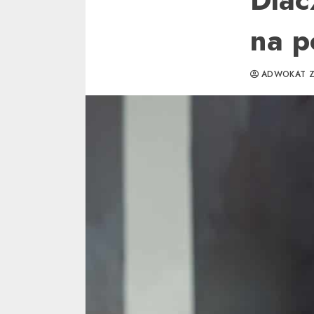
na p
ADWOKAT Z