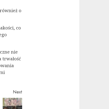
 również o
akości, co
ego
czne nie
a trwałość
owania
ymi
Next