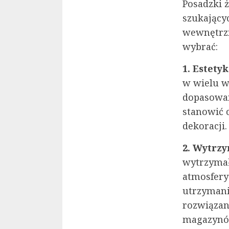
Posadzki 
szukający
wewnętrzn
wybrać:
1. Estety
w wielu w
dopasowan
stanowić c
dekoracji.
2. Wytrzy
wytrzymał
atmosfery
utrzymani
rozwiązan
magazynów