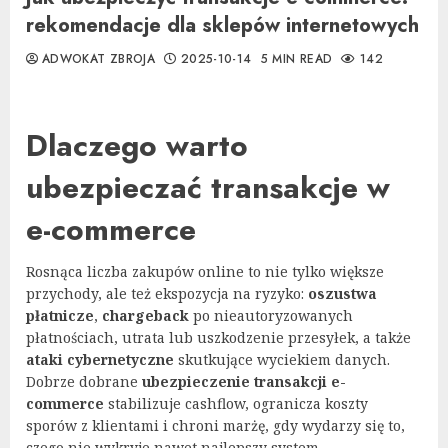
rekomendacje dla sklepów internetowych
ADWOKAT ZBROJA
2025-10-14
5 MIN READ
142
Dlaczego warto
ubezpieczać transakcje w
e-commerce
Rosnąca liczba zakupów online to nie tylko większe
przychody, ale też ekspozycja na ryzyko:
oszustwa
płatnicze
,
chargeback
po nieautoryzowanych
płatnościach, utrata lub uszkodzenie przesyłek, a także
ataki cybernetyczne
skutkujące wyciekiem danych.
Dobrze dobrane
ubezpieczenie transakcji e-
commerce
stabilizuje cashflow, ogranicza koszty
sporów z klientami i chroni marżę, gdy wydarzy się to,
czego nie wykryje nawet najlepszy system