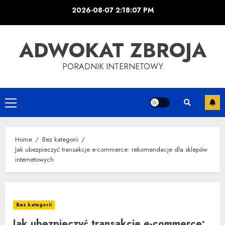
Skip
2026-08-07
2:18:08 PM
to
content
ADWOKAT ZBROJA
PORADNIK INTERNETOWY
Primary
Menu
Home
Bez kategorii
Jak ubezpieczyć transakcje e-commerce: rekomendacje dla sklepów
internetowych
Bez kategorii
Jak ubezpieczyć transakcje e-commerce: