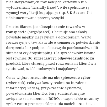
nieautoryzowanych transakcjach kartowych lub
wyłudzeniach “friendly fraud”, o ile spełnione są
wymogi weryfikacji kupującego (np.
3‑D Secure 2
) i
udokumentowane procesy wysyłki.
Drugim filarem jest
ubezpieczenie towarów w
transporcie
(cargo/parcel). Obejmuje ono szkody
powstałe między magazynem a doręczeniem. Warto
rozszerzyć je o tzw. klauzule e-commerce: potwierdzenie
doręczenia bez podpisu, dostawę do paczkomatów, split
shipment czy dropshipping. Dla sprzedawców istotne
jest również
OC sprzedawcy i odpowiedzialność za
produkt
, które chronią przed roszczeniami klientów z
tytułu wad, szkód osobowych i majątkowych.
Coraz większe znaczenie ma
ubezpieczenie cyber
(cyber risk). Pokrywa koszty reakcji na incydent:
informatykę śledczą, przywracanie systemów,
powiadomienia klientów, kary administracyjne
związane z naruszeniem
RODO
, a często także utracony
zysk z tytułu przestoju sklepu. Dla modeli BNPL i B2B