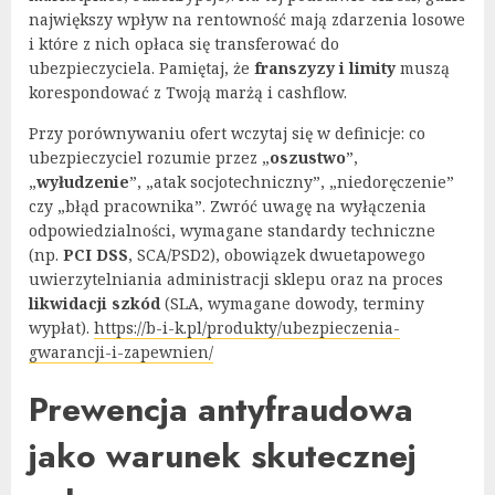
największy wpływ na rentowność mają zdarzenia losowe
i które z nich opłaca się transferować do
ubezpieczyciela. Pamiętaj, że
franszyzy i limity
muszą
korespondować z Twoją marżą i cashflow.
Przy porównywaniu ofert wczytaj się w definicje: co
ubezpieczyciel rozumie przez „
oszustwo
”,
„
wyłudzenie
”, „atak socjotechniczny”, „niedoręczenie”
czy „błąd pracownika”. Zwróć uwagę na wyłączenia
odpowiedzialności, wymagane standardy techniczne
(np.
PCI DSS
, SCA/PSD2), obowiązek dwuetapowego
uwierzytelniania administracji sklepu oraz na proces
likwidacji szkód
(SLA, wymagane dowody, terminy
wypłat).
https://b-i-k.pl/produkty/ubezpieczenia-
gwarancji-i-zapewnien/
Prewencja antyfraudowa
jako warunek skutecznej