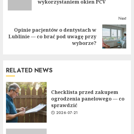
wykorzystaniem okien PCV
post
Next
Opinie pacjentów o dentystach w
Next
Lublinie — co brać pod uwagę przy
post:
wyborze?
RELATED NEWS
Checklista przed zakupem
ogrodzenia panelowego — co
sprawdzić
2026-07-21