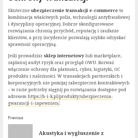
Skuteczne
ubezpieczenie transakcji e-commerce
to
kombinacja właściwych polis, technologii antyfraudowej
i dyscypliny operacyjnej. Dobrze skonfigurowane
rozwiązania chronią przychód, reputację i zaufanie
klientów, a przy incydencie pozwalają szybko odzyskać
sprawność operacyjną.
Jeśli prowadzisz
sklep internetowy
lub marketplace,
zaplanuj audyt ryzyk oraz przegląd OWU. Rozważ
włączenie ochrony dla płatności, cyber, logistyki, OC
produktu i należności. W transakcjach partnerskich i
korporacyjnych nie pomijaj zabezpieczeń kontraktowych
– w razie potrzeby sięgnij po rozwiązania dostępne pod
adresem
https://b-i-k.pl/produkty/ubezpieczenia-
gwarancji-i-zapewnien/
.
Continue
Previous
Reading
Akustyka i wygłuszenie z
Pre