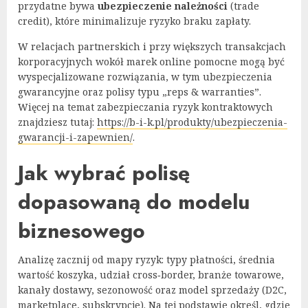
przydatne bywa
ubezpieczenie należności
(trade
credit), które minimalizuje ryzyko braku zapłaty.
W relacjach partnerskich i przy większych transakcjach
korporacyjnych wokół marek online pomocne mogą być
wyspecjalizowane rozwiązania, w tym ubezpieczenia
gwarancyjne oraz polisy typu „reps & warranties”.
Więcej na temat zabezpieczania ryzyk kontraktowych
znajdziesz tutaj:
https://b-i-k.pl/produkty/ubezpieczenia-
gwarancji-i-zapewnien/
.
Jak wybrać polisę
dopasowaną do modelu
biznesowego
Analizę zacznij od mapy ryzyk: typy płatności, średnia
wartość koszyka, udział cross‑border, branże towarowe,
kanały dostawy, sezonowość oraz model sprzedaży (D2C,
marketplace, subskrypcje). Na tej podstawie określ, gdzie