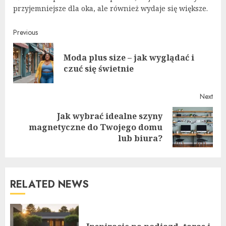
przyjemniejsze dla oka, ale również wydaje się większe.
Continue
Previous
Reading
Moda plus size – jak wyglądać i
Pre
czuć się świetnie
post
Next
Jak wybrać idealne szyny
Next
magnetyczne do Twojego domu
post:
lub biura?
RELATED NEWS