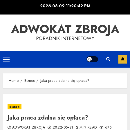
Skip
2026-08-09
11:20:43 PM
to
content
ADWOKAT ZBROJA
PORADNIK INTERNETOWY
Primary
Menu
Home
Biznes
Jaka praca zdalna się opłaca?
Biznes
Jaka praca zdalna się opłaca?
ADWOKAT ZBROJA
2022-05-31
2 MIN READ
675