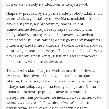
doskonałej metody na zdobywanie dużych kwot.
Najpierw przydałoby się poznać zalety roboty zdalnej. Do
stron właściwych należy niezwykła samodzielność, jaką
chwalą się wszyscy pracownicy zdalni. To oni
samodzielnie decydują, kiedy zajrzą do roboty oraz
kiedy zakończą pracę. Mogą też pracować w każdym
pomieszczeniu, jeśli zaniosą do niego własny komputer
przenośny bądź inne narzędzia. Zarobki freelancerów są
naprawdę imponujące, więc jeśli którejś osobie zależy na
powiększeniu stanu konta, musi ona zacząć pracować
dokładnie w wirtualnym świecie.
Teraz trzeba skupić się na złych stronach, ponieważ
Praca Online
również i takowe posiada. Pracując
zdalnie, trzeba liczyć tylko na własną osobę, a nie mając
nikogo nad sobą, zwykle na tym tylko się traci. Żadna
osoba nie nadzoruje pracy pracownika zdalnego,
dlatego ten sam powinien się mobilizować i zachęcać do
wykonywania zleceń. Powinien również dokładnie
organizować sobie każdy dzień roboczy, by ze ze