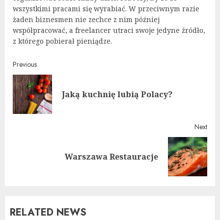
wszystkimi pracami się wyrabiać. W przeciwnym razie
żaden biznesmen nie zechce z nim później
współpracować, a freelancer utraci swoje jedyne źródło,
z którego pobierał pieniądze.
Continue
Previous
Reading
Pre
Jaką kuchnię lubią Polacy?
post
Next
Next
Warszawa Restauracje
post:
RELATED NEWS