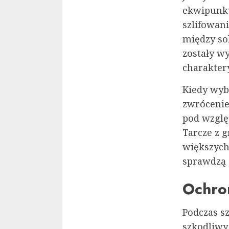
ekwipunku
szlifowani
między sob
zostały w
charakter
Kiedy wybi
zwrócenie
pod wzglę
Tarcze z 
większych
sprawdzą 
Ochro
Podczas s
szkodliwy