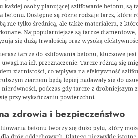
 każdej osoby planującej szlifowanie betonu, są t
a betonu. Dostępne są różne rodzaje tarcz, które r
ą nie tylko średnicą, ale także materiałem, z któr
ykonane. Najpopularniejsze są tarcze diamentowe,
yzują się dużą trwałością oraz wysoką efektywności
erasz tarcze do szlifowania betonu, kluczowe jest
 uwagi na ich przeznaczenie. Tarcze różnią się mi
dem ziarnistości, co wpływa na efektywność szlifo
grubszym ziarnem będą lepiej nadawały się do usu
 nierówności, podczas gdy tarcze z drobniejszym 
się przy wykańczaniu powierzchni.
na zdrowia i bezpieczeństwo
zlifowania betonu tworzy się dużo pyłu, który moż
 dla dróg oddechowych. Dlatego niezwykle istotne 