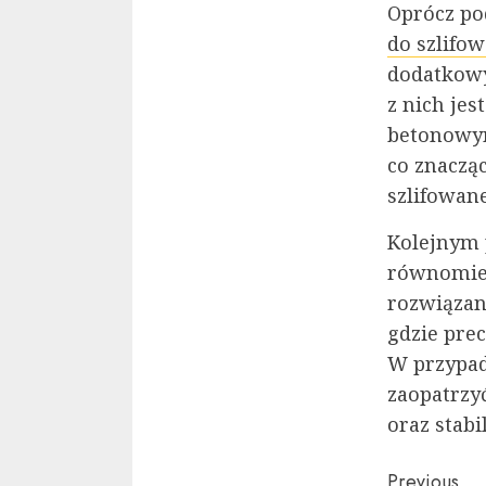
Oprócz po
do szlifo
dodatkowy
z nich je
betonowym
co znaczą
szlifowan
Kolejnym 
równomier
rozwiązan
gdzie prec
W przypad
zaopatrzyć
oraz stabi
Previous