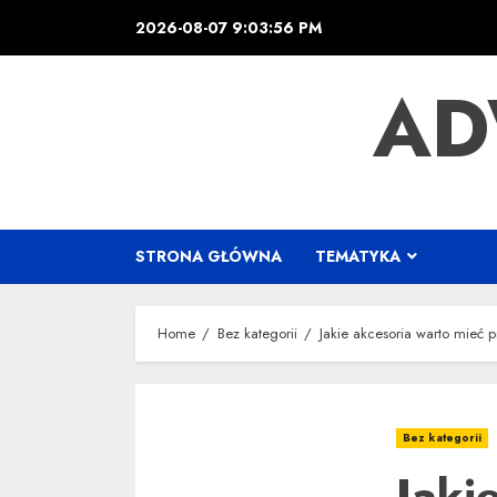
Skip
2026-08-07
9:03:57 PM
to
content
AD
STRONA GŁÓWNA
TEMATYKA
Home
Bez kategorii
Jakie akcesoria warto mieć p
Bez kategorii
Jaki