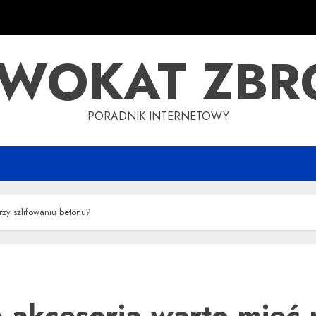
WOKAT ZBR
PORADNIK INTERNETOWY
rzy szlifowaniu betonu?
e akcesoria warto mieć 