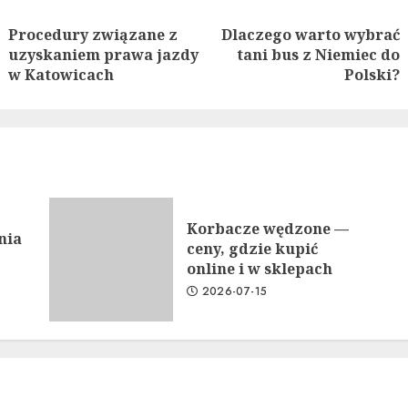
nue
ng
Procedury związane z
Dlaczego warto wybrać
Previous
Next
uzyskaniem prawa jazdy
tani bus z Niemiec do
post:
post:
w Katowicach
Polski?
Korbacze wędzone —
nia
ceny, gdzie kupić
online i w sklepach
2026-07-15