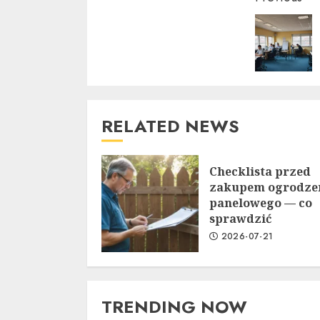
Conti
Readi
RELATED NEWS
Checklista przed
zakupem ogrodze
panelowego — co
sprawdzić
2026-07-21
TRENDING NOW