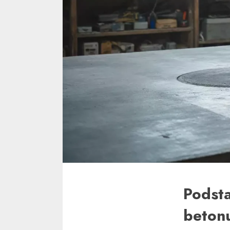
Podst
beton