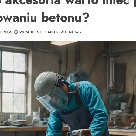
fowaniu betonu?
BROJA
2024-08-27
3 MIN READ
667