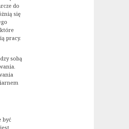
arcze do
óżnią się
ego
 które
ą pracy.
ędzy sobą
wania.
wania
ziarnem
e być
jest