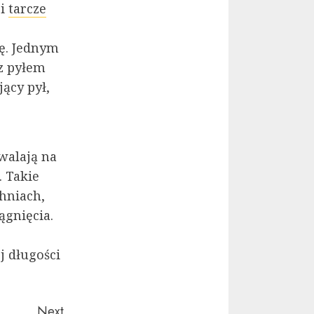
 i
tarcze
ę. Jednym
z pyłem
ący pył,
walają na
 Takie
hniach,
ągnięcia.
j długości
Next