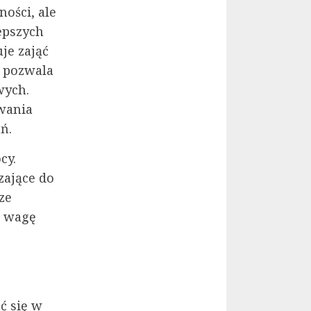
ości, ale
epszych
je zająć
e pozwala
wych.
owania
ń.
cy.
zające do
ze
z wagę
ć się w