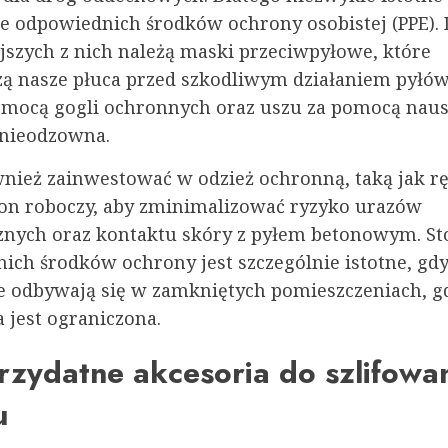
e odpowiednich środków ochrony osobistej (PPE).
jszych z nich należą maski przeciwpyłowe, które
zą nasze płuca przed szkodliwym działaniem pyłó
omocą gogli ochronnych oraz uszu za pomocą nau
t nieodzowna.
nież zainwestować w odzież ochronną, taką jak rę
n roboczy, aby zminimalizować ryzyko urazów
nych oraz kontaktu skóry z pyłem betonowym. S
ich środków ochrony jest szczególnie istotne, gdy
kie odbywają się w zamkniętych pomieszczeniach, g
 jest ograniczona.
rzydatne akcesoria do szlifowa
u