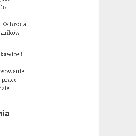
 Do
w. Ochrona
szników
kawice i
tosowanie
 prace
dzie
nia