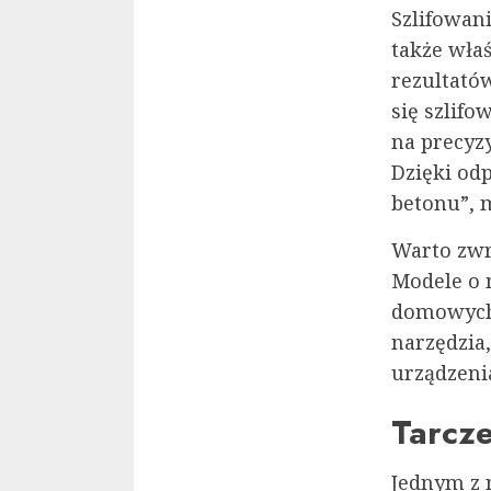
Szlifowan
także wła
rezultató
się szlifo
na precyz
Dzięki od
betonu”, 
Warto zwr
Modele o 
domowych 
narzędzia
urządzeni
Tarcze
Jednym z 