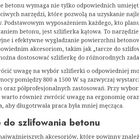
ie betonu wymaga nie tylko odpowiednich umiejętn
ściwych narzędzi, które pozwolą na uzyskanie najl
w. Podstawowym wyposażeniem każdego, kto planu
waniem betonu, jest szlifierka kątowa. To narzędzi
yjne i efektywne wygładzanie powierzchni betono
powiednim akcesoriom, takim jak „tarcze do szlif
można dostosować szlifierkę do różnorodnych zada
ócić uwagę na wybór szlifierki o odpowiedniej mo
mocy pomiędzy 800 a 1500 W są zazwyczaj wystarc
oraz półprofesjonalnych zastosowań. Przy wybor
, warto również zwrócić uwagę na ergonomię ora
a, aby długotrwała praca była mniej męcząca.
 do szlifowania betonu
najważniejszych akcesoriów, które powinny znaleź