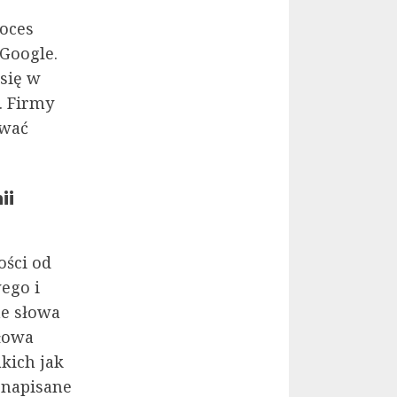
roces
Google.
 się w
. Firmy
ywać
ii
ości od
ego i
ne słowa
łowa
akich jak
e napisane