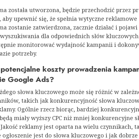
ma została utworzona, będzie przechodzić przez p
, aby upewnić się, że spełnia wytyczne reklamowe 
a zostanie zatwierdzona, zacznie działać i pojawi
wyszukiwania dla odpowiednich słów kluczowych
ępnie monitorować wydajność kampanii i dokon
azie potrzeby.
ą potencjalne koszty prowadzenia kampan
ie Google Ads?
ażdego słowa kluczowego może się różnić w zależn
nników, takich jak konkurencyjność słowa kluczow
klamy. Ogólnie rzecz biorąc, bardziej konkurencyj
będą miały wyższy CPC niż mniej konkurencyjne s
Jakość reklamy jest oparta na wielu czynnikach, t
e ogłoszenie jest do słowa kluczowego i jak dobrz