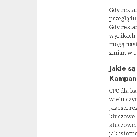
Gdy rekla
przeglądu
Gdy reklam
wynikach 
mogą nast
zmian w r
Jakie s
Kampan
CPC dla k
wielu czy
jakości re
kluczowe 
kluczowe. 
jak istotn