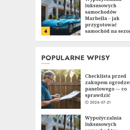
luksusowych
samochodów
Marbella – jak
przygotować
4
samochód na sezo
letni
2026-06-29
POPULARNE WPISY
Checklista przed
zakupem ogrodze
panelowego — co
sprawdzić
2026-07-21
Wypożyczalnia
luksusowych