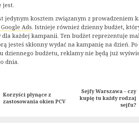
 jest.
est jedynym kosztem związanym z prowadzeniem 
 Google Ads
. Istnieje również dzienny budżet, któ
 dla każdej kampanii. Ten budżet reprezentuje m
órą jesteś skłonny wydać na kampanię na dzień. Po
iu dziennego budżetu, reklamy nie będą już wyświ
o dnia.
nue
ng
Sejfy Warszawa – czy
Korzyści płynące z
Previous
Next
kupię tu każdy rodzaj
zastosowania okien PCV
post:
post:
sejfu?