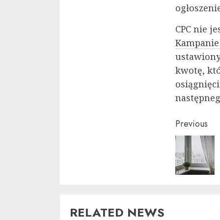
ogłoszenie
CPC nie j
Kampanie
ustawiony
kwotę, kt
osiągnięc
następneg
Conti
Previous
Readi
RELATED NEWS