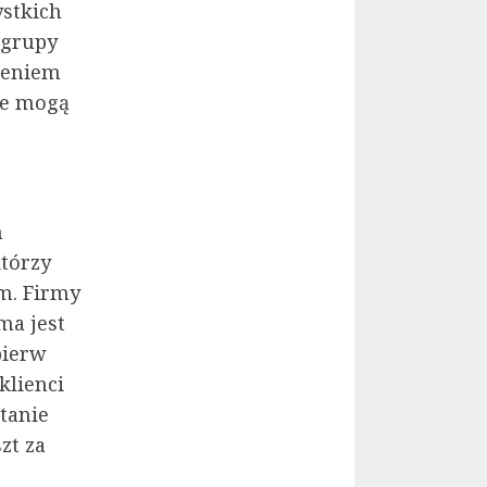
ystkich
 grupy
zeniem
kie mogą
m
tórzy
m. Firmy
ma jest
pierw
klienci
tanie
zt za