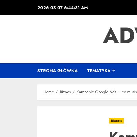
Skip
2026-08-07
6:44:32 AM
to
content
AD
STRONA GŁÓWNA
TEMATYKA
Home
Biznes
Kampanie Google Ads – co musis
Biznes
Kamp