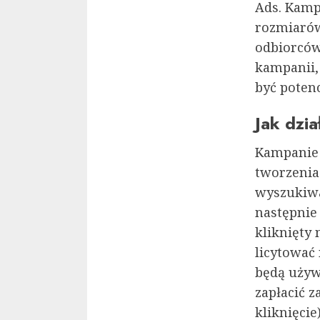
Ads. Kamp
rozmiarów
odbiorców
kampanii, 
być potenc
Jak dzi
Kampanie 
tworzenia
wyszukiwa
następnie 
kliknięty
licytować 
będą używ
zapłacić z
kliknięcie)