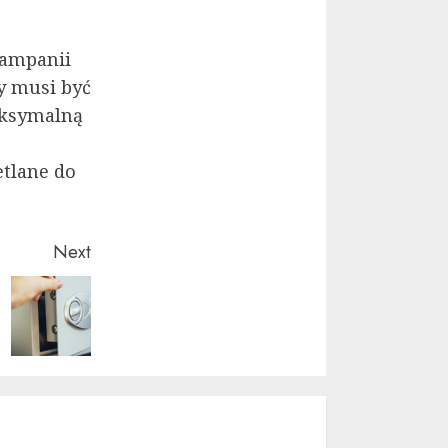
kampanii
ry musi być
aksymalną
etlane do
Next