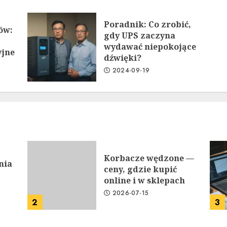
Poradnik: Co zrobić,
ów:
gdy UPS zaczyna
wydawać niepokojące
jne
dźwięki?
2024-09-19
Korbacze wędzone —
nia
ceny, gdzie kupić
online i w sklepach
2026-07-15
2
3