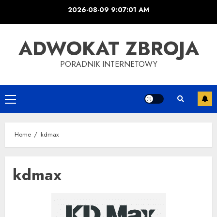
Skip
2026-08-09
9:07:01 AM
to
content
ADWOKAT ZBROJA
PORADNIK INTERNETOWY
Primary
Menu
Home
kdmax
kdmax