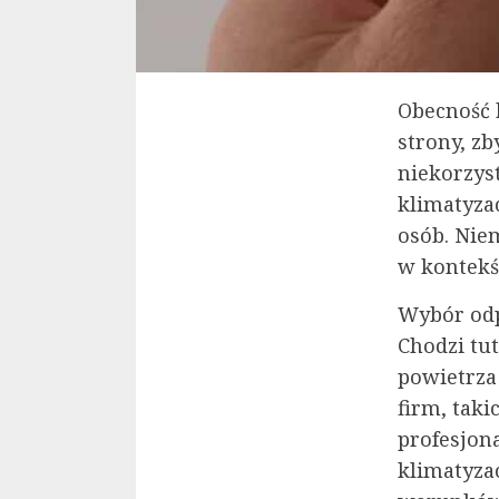
Obecność k
strony, z
niekorzys
klimatyza
osób. Niem
w kontekś
Wybór odp
Chodzi tu
powietrza
firm, taki
profesjon
klimatyza