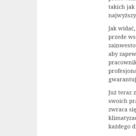
takich jak
najwyższy
Jak widać,
przede ws
zainwesto
aby zapew
pracownik
profesjona
gwarantują
Już teraz 
swoich pr
zwraca się
klimatyza
każdego d