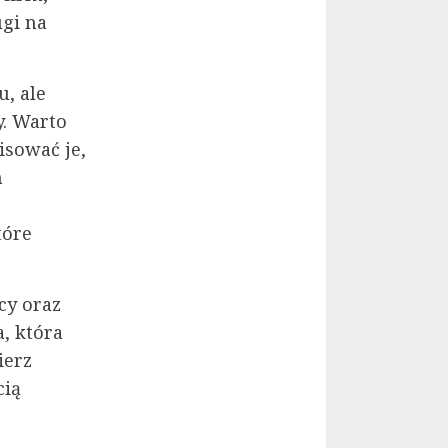
ugi na
u, ale
y. Warto
isować je,
h
tóre
cy oraz
, która
ierz
cią