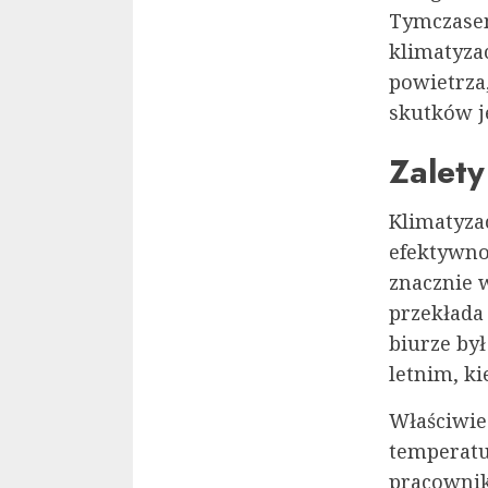
Tymczasem
klimatyza
powietrza
skutków je
Zalety
Klimatyzac
efektywno
znacznie w
przekłada 
biurze by
letnim, ki
Właściwie
temperatu
pracownik