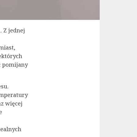
. Z jednej
miast,
ektórych
yć pomijany
esu.
emperatury
z więcej
e
dealnych