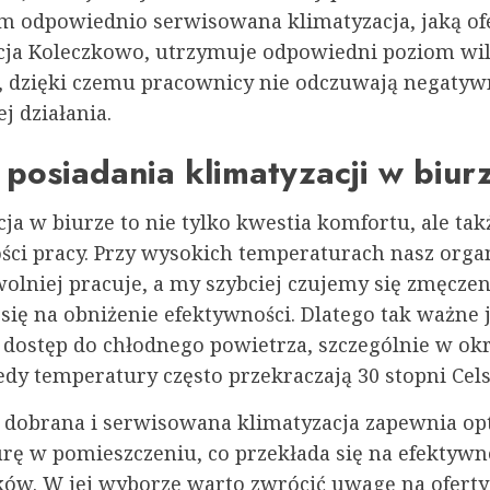
 odpowiednio serwisowana klimatyzacja, jaką of
cja Koleczkowo, utrzymuje odpowiedni poziom wil
, dzięki czemu pracownicy nie odczuwają negaty
j działania.
 posiadania klimatyzacji w biur
ja w biurze to nie tylko kwestia komfortu, ale tak
ści pracy. Przy wysokich temperaturach nasz org
olniej pracuje, a my szybciej czujemy się zmęczen
się na obniżenie efektywności. Dlatego tak ważne j
ł dostęp do chłodnego powietrza, szczególnie w ok
edy temperatury często przekraczają 30 stopni Cels
 dobrana i serwisowana klimatyzacja zapewnia o
rę w pomieszczeniu, co przekłada się na efektywn
ów. W jej wyborze warto zwrócić uwagę na oferty