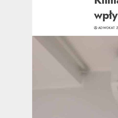
wpły
ADWOKAT Z