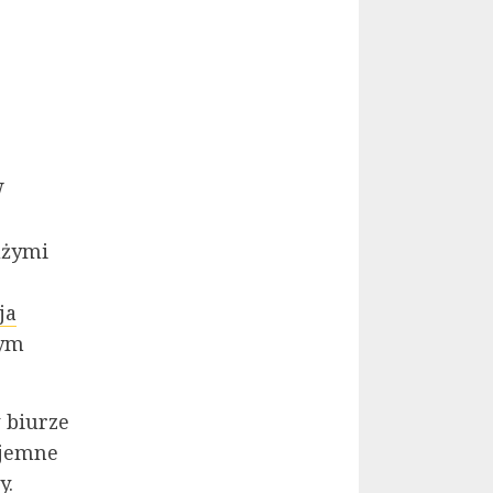
W
użymi
ja
zym
 biurze
yjemne
y.