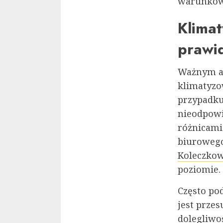
warunków
Klima
prawi
Ważnym as
klimatyzo
przypadku
nieodpowi
różnicami
biurowego.
Koleczko
poziomie.
Często po
jest prze
dolegliwoś