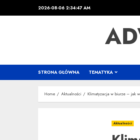
Skip
2026-08-06
2:34:48 AM
to
content
AD
STRONA GŁÓWNA
TEMATYKA
Home
Aktualności
Klimatyzacja w biurze – jak 
Aktualności
Klim