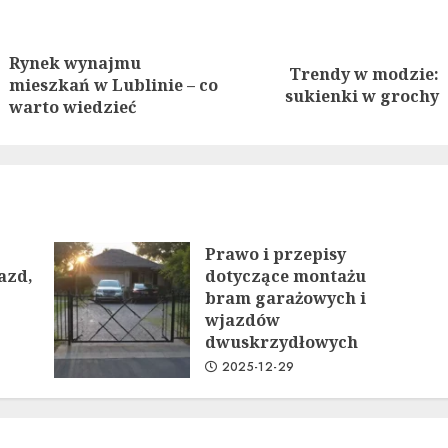
nue
ng
Rynek wynajmu
Trendy w modzie:
Previous
Next
mieszkań w Lublinie – co
sukienki w grochy
post:
post:
warto wiedzieć
Prawo i przepisy
azd,
dotyczące montażu
bram garażowych i
wjazdów
dwuskrzydłowych
2025-12-29