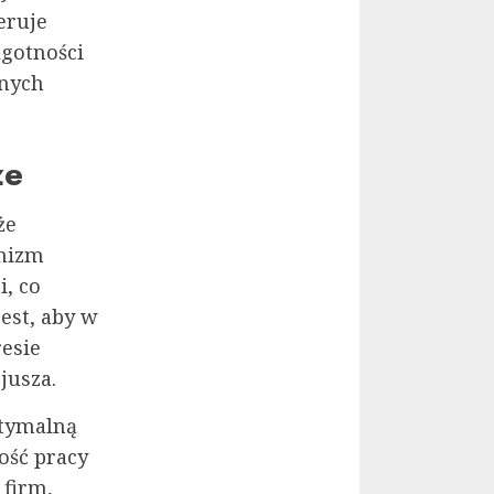
eruje
gotności
wnych
ze
że
anizm
i, co
est, aby w
resie
jusza.
ptymalną
ość pracy
 firm,