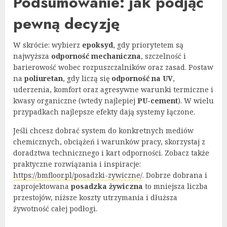
Podsumowanie: jak podjąć
pewną decyzję
W skrócie: wybierz
epoksyd
, gdy priorytetem są
najwyższa
odporność mechaniczna
, szczelność i
barierowość wobec rozpuszczalników oraz zasad. Postaw
na
poliuretan
, gdy liczą się
odporność na UV
,
uderzenia, komfort oraz agresywne warunki termiczne i
kwasy organiczne (wtedy najlepiej
PU-cement
). W wielu
przypadkach najlepsze efekty dają systemy łączone.
Jeśli chcesz dobrać system do konkretnych mediów
chemicznych, obciążeń i warunków pracy, skorzystaj z
doradztwa technicznego i kart odporności. Zobacz także
praktyczne rozwiązania i inspiracje:
https://bmfloor.pl/posadzki-zywiczne/
. Dobrze dobrana i
zaprojektowana
posadzka żywiczna
to mniejsza liczba
przestojów, niższe koszty utrzymania i dłuższa
żywotność całej podłogi.