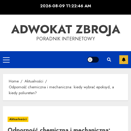
Skip
2026-08-09
11:22:47 AM
to
content
ADWOKAT ZBROJA
PORADNIK INTERNETOWY
Primary
Menu
Home
Aktualności
Odporność chemiczna i mechaniczna: kiedy wybrać epoksyd, a
kiedy poliuretan?
Aktualności
Odporność chemiczna i mechaniczna: