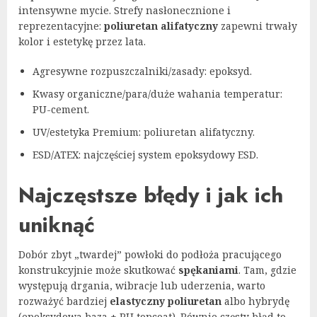
intensywne mycie. Strefy nasłonecznione i
reprezentacyjne:
poliuretan alifatyczny
zapewni trwały
kolor i estetykę przez lata.
Agresywne rozpuszczalniki/zasady: epoksyd.
Kwasy organiczne/para/duże wahania temperatur:
PU-cement.
UV/estetyka Premium: poliuretan alifatyczny.
ESD/ATEX: najczęściej system epoksydowy ESD.
Najczęstsze błędy i jak ich
uniknąć
Dobór zbyt „twardej” powłoki do podłoża pracującego
konstrukcyjnie może skutkować
spękaniami
. Tam, gdzie
występują drgania, wibracje lub uderzenia, warto
rozważyć bardziej
elastyczny poliuretan
albo hybrydę
(epoksydowa baza + PU topcoat). Równie częsty błąd to