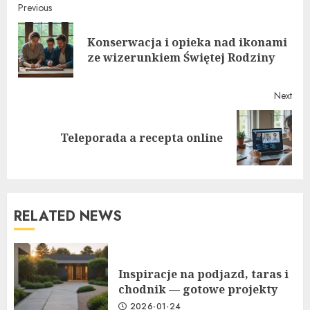
Continue
Previous
Reading
Konserwacja i opieka nad ikonami
Pre
ze wizerunkiem Świętej Rodziny
post
Next
Next
Teleporada a recepta online
post:
RELATED NEWS
Inspiracje na podjazd, taras i
chodnik — gotowe projekty
2026-01-24