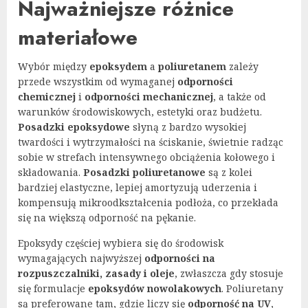
Najważniejsze różnice
materiałowe
Wybór między
epoksydem
a
poliuretanem
zależy
przede wszystkim od wymaganej
odporności
chemicznej
i
odporności mechanicznej
, a także od
warunków środowiskowych, estetyki oraz budżetu.
Posadzki epoksydowe
słyną z bardzo wysokiej
twardości i wytrzymałości na ściskanie, świetnie radząc
sobie w strefach intensywnego obciążenia kołowego i
składowania.
Posadzki poliuretanowe
są z kolei
bardziej elastyczne, lepiej amortyzują uderzenia i
kompensują mikroodkształcenia podłoża, co przekłada
się na większą odporność na pękanie.
Epoksydy częściej wybiera się do środowisk
wymagających najwyższej
odporności na
rozpuszczalniki, zasady i oleje
, zwłaszcza gdy stosuje
się formulacje
epoksydów nowolakowych
. Poliuretany
są preferowane tam, gdzie liczy się
odporność na UV
,