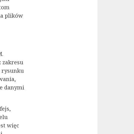
ktom
ia plików
M.
z zakresu
o rysunku
wania,
ie danymi
fejs,
elu
est więc
i