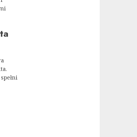
mi
ta
ra
ta.
 spełni