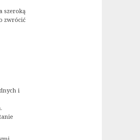
a szeroką
o zwrócić
.
dnych i
.
tanie
nymi