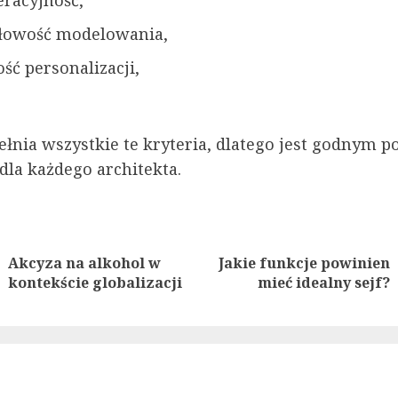
eracyjność,
łowość modelowania,
ść personalizacji,
ełnia wszystkie te kryteria, dlatego jest godnym p
la każdego architekta.
nue
ng
Akcyza na alkohol w
Jakie funkcje powinien
Previous
Next
kontekście globalizacji
mieć idealny sejf?
post:
post: