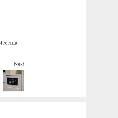
olecenia
Next