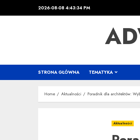
Skip
2026-08-08
4:43:35 PM
to
content
AD
STRONA GŁÓWNA
TEMATYKA
Home
Aktualności
Poradnik dla architektów: W
Aktualności
Pora