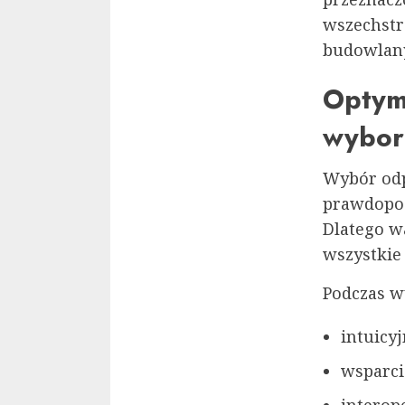
wszechstr
budowlan
Optym
wybor
Wybór odp
prawdopod
Dlatego w
wszystkie
Podczas w
intuicyj
wsparci