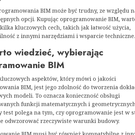
ogramowania BIM może być trudny, ze względu n
ępnych opcji. Kupując oprogramowanie BIM, wart
ilka kluczowych cech, takich jak łatwość użycia,
lność z innymi narzędziami i wsparcie techniczne
to wiedzieć, wybierając
ramowanie BIM
kluczowych aspektów, który mówi o jakości
wania BIM, jest jego zdolność do tworzenia dokła
wych modeli. To oznacza konieczność obsługi
anych funkcji matematycznych i geometrycznych
 test polega na tym, czy oprogramowanie jest w s
ie odwzorować rzeczywiste warunki budowy.
wanie BIM musi być również kompatybilne z in