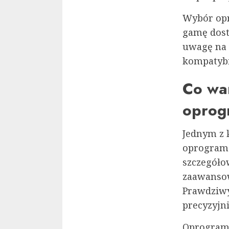
Wybór opr
gamę dost
uwagę na k
kompatybi
Co war
oprog
Jednym z 
oprogramo
szczegóło
zaawansow
Prawdziwy
precyzyjn
Oprogramo