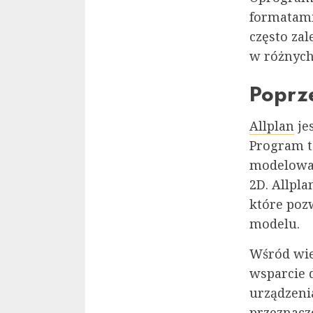
formatami
często za
w różnych
Poprze
Allplan
je
Program t
modelowan
2D. Allpla
które poz
modelu.
Wśród wiel
wsparcie 
urządzenia
przeznacz