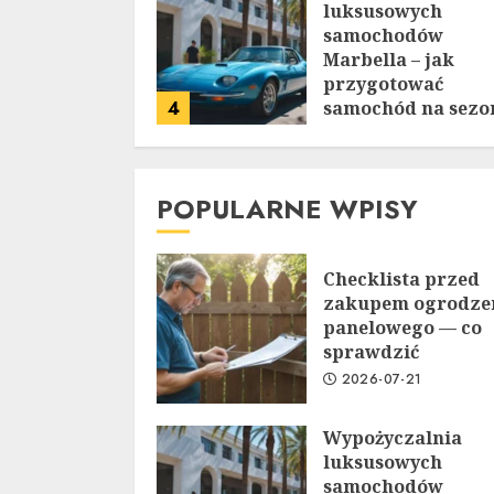
luksusowych
samochodów
Marbella – jak
przygotować
4
samochód na sezo
letni
2026-06-29
POPULARNE WPISY
Checklista przed
zakupem ogrodze
panelowego — co
sprawdzić
2026-07-21
Wypożyczalnia
luksusowych
samochodów