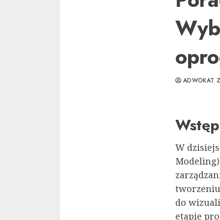
Wyb
opr
ADWOKAT Z
Wstęp
W dzisiej
Modeling)
zarządzan
tworzeniu
do wizuali
etapie pr