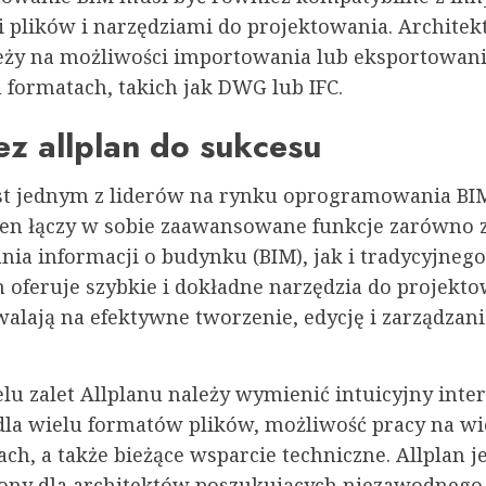
 plików i narzędziami do projektowania. Archite
leży na możliwości importowania lub eksportowan
 formatach, takich jak DWG lub IFC.
z allplan do sukcesu
st jednym z liderów na rynku oprogramowania BI
en łączy w sobie zaawansowane funkcje zarówno 
ia informacji o budynku (BIM), jak i tradycyjneg
n oferuje szybkie i dokładne narzędzia do projekto
walają na efektywne tworzenie, edycję i zarządzan
u zalet Allplanu należy wymienić intuicyjny inter
dla wielu formatów plików, możliwość pracy na wi
ch, a także bieżące wsparcie techniczne. Allplan j
ony dla architektów poszukujących niezawodnego 