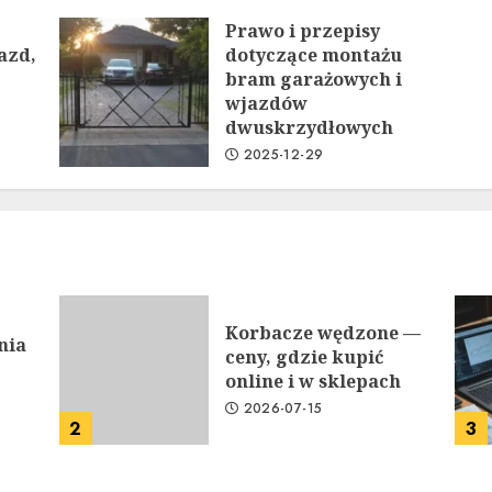
Prawo i przepisy
azd,
dotyczące montażu
bram garażowych i
wjazdów
dwuskrzydłowych
2025-12-29
Korbacze wędzone —
nia
ceny, gdzie kupić
online i w sklepach
2026-07-15
2
3