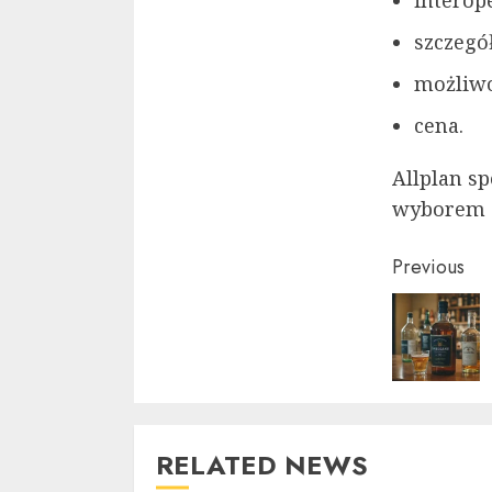
interop
szczegó
możliwo
cena.
Allplan sp
wyborem d
Conti
Previous
Readi
RELATED NEWS