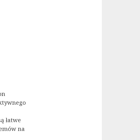
on
ektywnego
ą łatwe
blemów na