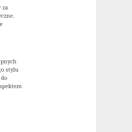
 za
czne.
je
ępnych
o stylu
 do
aspektem