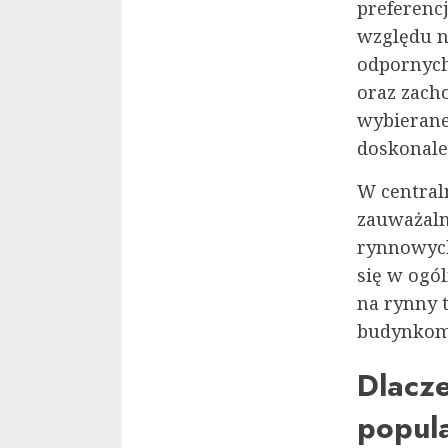
preferencj
względu n
odpornyc
oraz zach
wybierane
doskonale
W central
zauważaln
rynnowych,
się w ogó
na rynny 
budynkom
Dlacze
popul