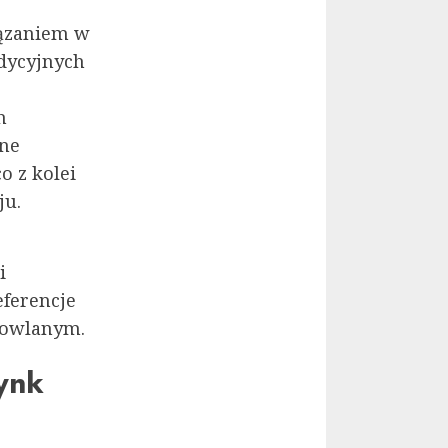
iązaniem w
dycyjnych
h
one
o z kolei
ju.
i
eferencje
udowlanym.
cynk