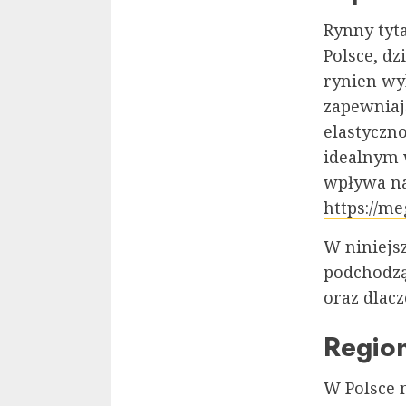
Rynny tyt
Polsce, d
rynien wy
zapewniaj
elastyczno
idealnym 
wpływa na
https://m
W niniejsz
podchodzą
oraz dlac
Region
W Polsce