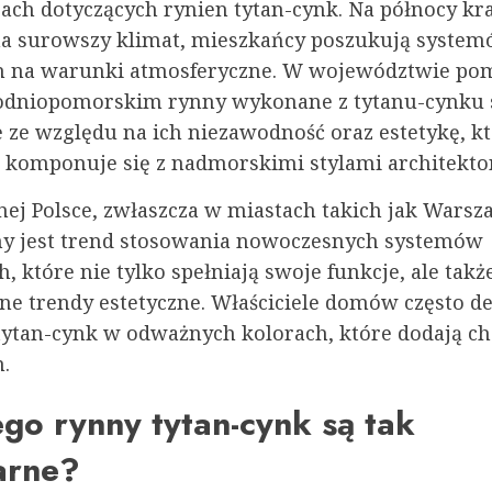
ach dotyczących rynien tytan-cynk. Na północy kra
a surowszy klimat, mieszkańcy poszukują syste
h na warunki atmosferyczne. W województwie po
odniopomorskim rynny wykonane z tytanu-cynku s
 ze względu na ich niezawodność oraz estetykę, k
 komponuje się z nadmorskimi stylami architekto
nej Polsce, zwłaszcza w miastach takich jak Warsza
y jest trend stosowania nowoczesnych systemów
 które nie tylko spełniają swoje funkcje, ale takż
lne trendy estetyczne. Właściciele domów często de
tytan-cynk w odważnych kolorach, które dodają c
.
go rynny tytan-cynk są tak
arne?