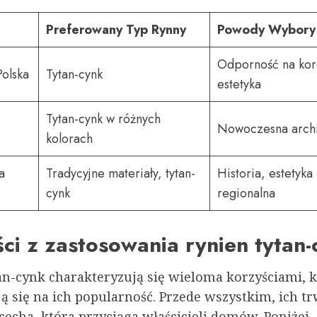
Preferowany Typ Rynny
Powody Wybory
Odporność na kor
Polska
Tytan-cynk
estetyka
Tytan-cynk w różnych
Nowoczesna archi
kolorach
a
Tradycyjne materiały, tytan-
Historia, estetyka
cynk
regionalna
ci z zastosowania rynien tytan-
an-cynk charakteryzują się wieloma korzyściami, k
ą się na ich popularność. Przede wszystkim, ich tr
cecha, która przyciąga właścicieli domów. Poniżej