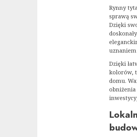
Rynny tyt
sprawą sw
Dzięki swo
doskonały
elegancki
uznaniem 
Dzięki ła
kolorów, 
domu. Wart
obniżenia
inwestycy
Lokaln
budow