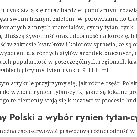
an-cynk stają się coraz bardziej popularnym rozw
zięki swoim licznym zaletom. W porównaniu do tra
konanych z innych materiałów, rynny tytan-cynk
ą dłuższą żywotność oraz odporność na korozję. Ic
ść w zakresie kształtów i kolorów sprawia, że są 
wyborem dla różnych stylów architektonicznych, c
 ich popularność w poszczególnych regionach kra
egablach.pl/rynny-tytan-cynk-c-9_11.html
ym artykule przyjrzymy się, jak różne części Polsk
 do wyboru rynien tytan-cynk, jakie są lokalne pr
zego te elementy stają się kluczowe w procesie b
y Polski a wybór rynien tytan-
 można zaobserwować prawdziwą różnorodność w