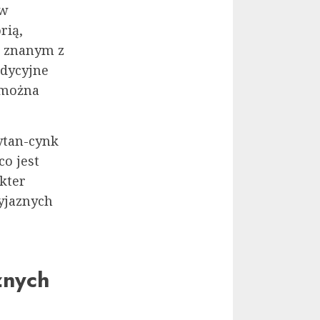
ów
rią,
, znanym z
adycyjne
 można
ytan-cynk
co jest
kter
zyjaznych
żnych