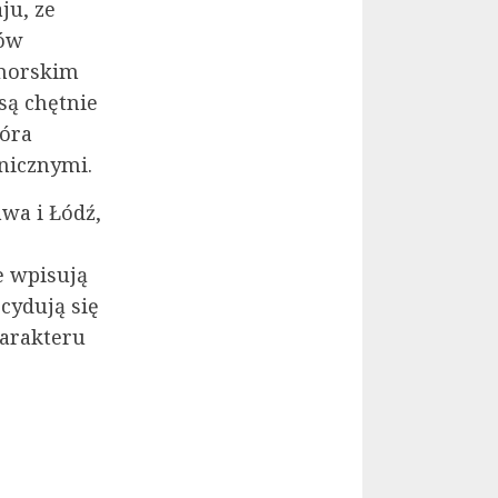
ju, ze
mów
morskim
ą chętnie
tóra
nicznymi.
wa i Łódź,
e wpisują
cydują się
harakteru