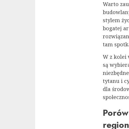
Warto zau
budowlany
stylem ży
bogatej a
rozwiązan
tam spotk
W z kolei
są wybiera
niezbędne
tytanu i 
dla środo
społecznoś
Porów
region