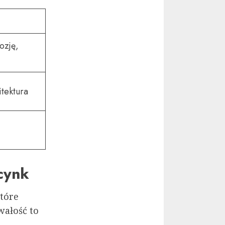
ozję,
tektura
cynk
tóre
wałość to