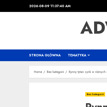
Skip
2026-08-09
11:37:42 AM
to
content
AD
STRONA GŁÓWNA
TEMATYKA
Home
Bez kategorii
Rynny tytan cynk w różnych c
Bez kategorii
Rynn