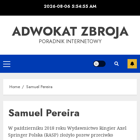
Skip
2026-08-06
5:54:55 AM
to
content
ADWOKAT ZBROJA
PORADNIK INTERNETOWY
Primary
Menu
Home
Samuel Pereira
Samuel Pereira
W październiku 2018 roku Wydawnictwo Ringier Axel
Springer Polska (RASP) złożyło pozew przeciwko