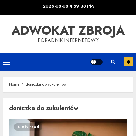
Skip
2026-08-08
4:59:33 PM
to
content
ADWOKAT ZBROJA
PORADNIK INTERNETOWY
Primary
Menu
Home
doniczka do sukulentów
doniczka do sukulentów
6 min read